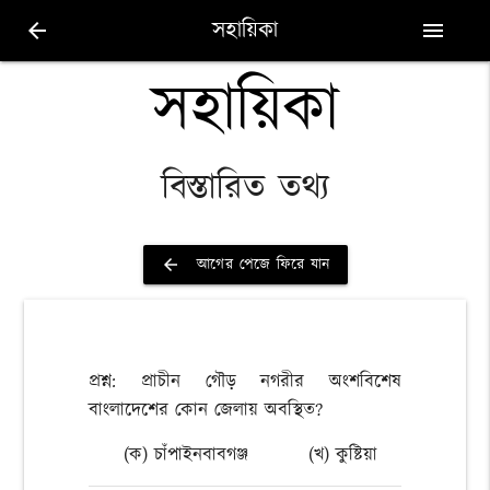
সহায়িকা
arrow_back
menu
সহায়িকা
বিস্তারিত তথ্য
আগের পেজে ফিরে যান
arrow_back
প্রশ্ন: প্রাচীন গৌড় নগরীর অংশবিশেষ
বাংলাদেশের কোন জেলায় অবস্থিত?
(ক) চাঁপাইনবাবগঞ্জ
(খ) কুষ্টিয়া