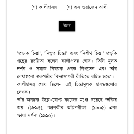
(গ) কালীপ্রসন্ন
(ঘ) এস ওয়াজেদ আলী
উত্তর
'প্রভাত চিন্তা', 'নিভৃত চিন্তা' এবং 'নিশীথ চিন্তা' প্রভৃতি
গ্রন্থের রচয়িতা হলেন কালীপ্রসন্ন ঘোষ। তিনি মূলত
দর্শন ও সমাজ বিষয়ক প্রবন্ধ লিখতেন এবং তাঁর
লেখাগুলো গুরুগম্ভীর বিদ্যাসাগরী রীতিতে রচিত হতো।
কালীপ্রসন্ন ঘোষ ছিলেন এই চিন্তামূলক প্রবন্ধগুলোর
লেখক।
তাঁর অন্যান্য উল্লেখযোগ্য কাজের মধ্যে রয়েছে 'ভক্তির
জয়' (১৮৯৫), 'জানকীর অগ্নিপরীক্ষা' (১৯০৫) এবং
'ছায়া দর্শন' (১৯১০)।