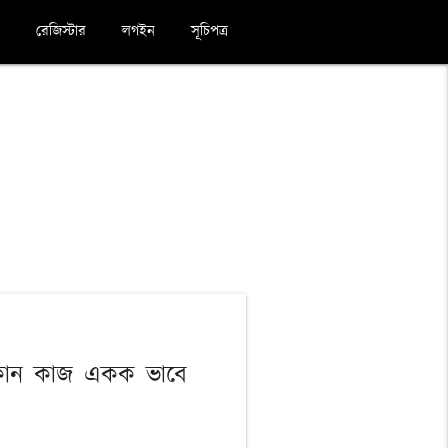
রেজিস্টার
লগইন
সূচিপত্র
্যতীত কোন কাজ একক ভাবে