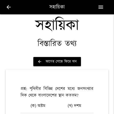
সহায়িকা
arrow_back
menu
সহায়িকা
বিস্তারিত তথ্য
আগের পেজে ফিরে যান
arrow_back
প্রশ্ন: পৃথিবীর বিভিন্ন দেশের মধ্যে জনসংখ্যার
দিক থেকে বাংলাদেশের স্থান কততম?
(ক) অষ্টম
(খ) দশম