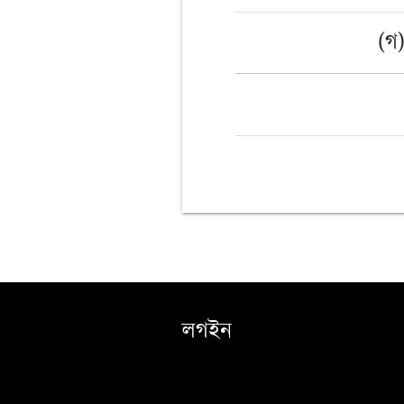
(গ
লগইন