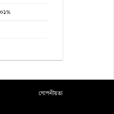
.০১%
গোপনীয়তা