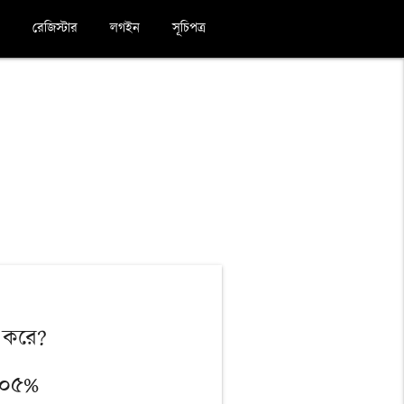
রেজিস্টার
লগইন
সূচিপত্র
ন করে?
.০৫%