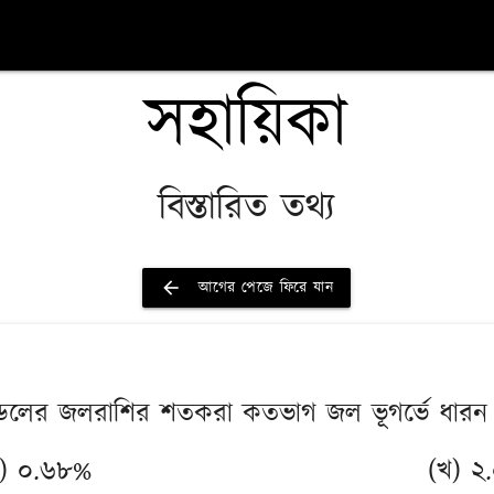
সহায়িকা
বিস্তারিত তথ্য
arrow_back
আগের পেজে ফিরে যান
রি মন্ডলের জলরাশির শতকরা কতভাগ জল ভূগর্ভে ধার
) ০.৬৮%
(খ) ২