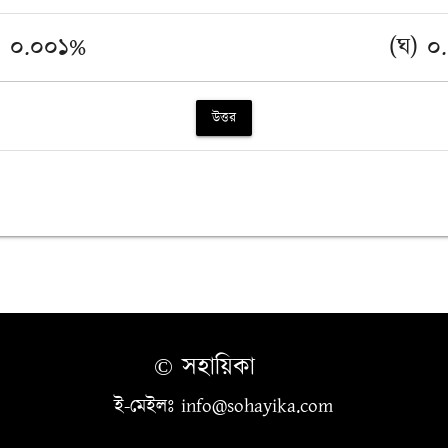
) ০.০০১%
(ঘ) ০
উত্তর
© সহায়িকা
ই-মেইলঃ info@sohayika.com