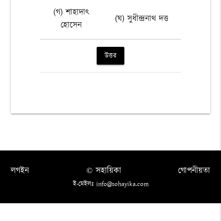
(গ) শাহাদাৎ
(ঘ) সুধীন্দ্রনাথ দত্ত
হোসেন
উত্তর
লগইন
© সহায়িকা
গোপনীয়তা
ই-মেইলঃ info@sohayika.com