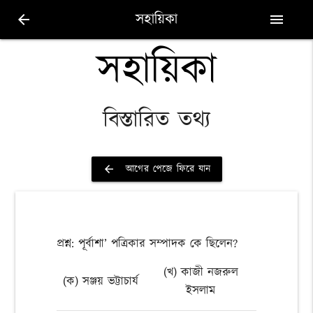
সহায়িকা
arrow_back
menu
সহায়িকা
বিস্তারিত তথ্য
আগের পেজে ফিরে যান
arrow_back
প্রশ্ন: পূর্বাশা’ পত্রিকার সম্পাদক কে ছিলেন?
(খ) কাজী নজরুল
(ক) সঞ্জয় ভট্টাচার্য
ইসলাম