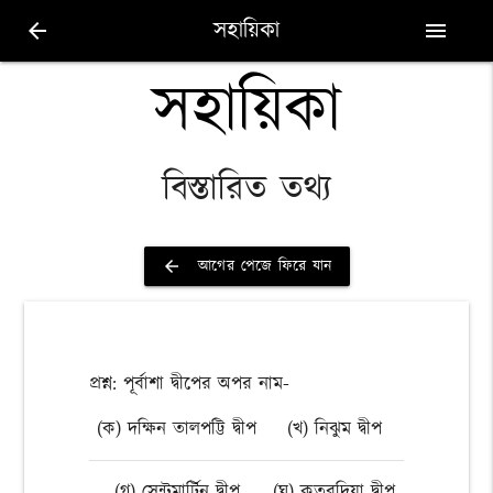
সহায়িকা
arrow_back
menu
সহায়িকা
বিস্তারিত তথ্য
আগের পেজে ফিরে যান
arrow_back
প্রশ্ন: পূর্বাশা দ্বীপের অপর নাম-
(ক) দক্ষিন তালপট্টি দ্বীপ
(খ) নিঝুম দ্বীপ
(গ) সেন্টমার্টিন দ্বীপ
(ঘ) কুতুবদিয়া দ্বীপ