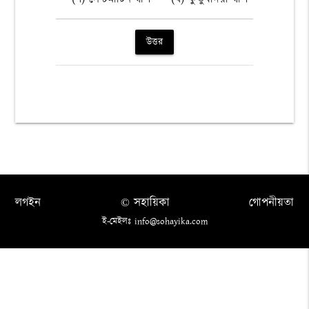
উত্তর
লগইন
© সহায়িকা
গোপনীয়তা
ই-মেইলঃ info@sohayika.com