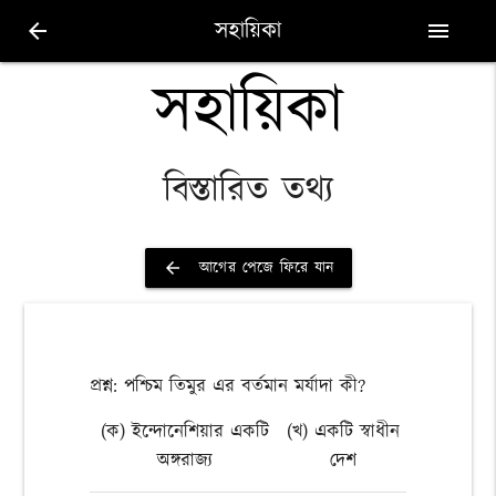
সহায়িকা
arrow_back
menu
সহায়িকা
বিস্তারিত তথ্য
আগের পেজে ফিরে যান
arrow_back
প্রশ্ন: পশ্চিম তিমুর এর বর্তমান মর্যাদা কী?
(ক) ইন্দোনেশিয়ার একটি
(খ) একটি স্বাধীন
অঙ্গরাজ্য
দেশ