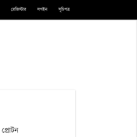
রেজিস্টার
লগইন
সূচিপত্র
ও প্রোটন