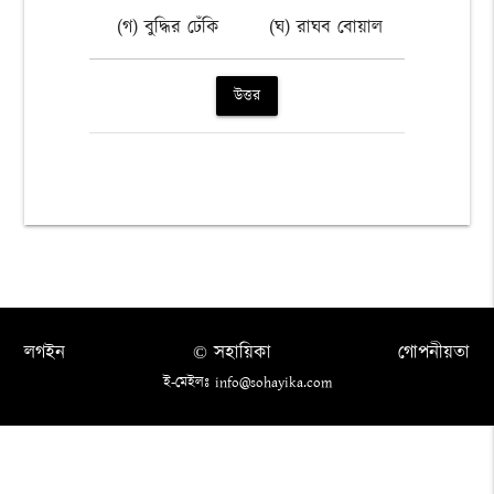
(গ) বুদ্ধির ঢেঁকি
(ঘ) রাঘব বোয়াল
উত্তর
লগইন
© সহায়িকা
গোপনীয়তা
ই-মেইলঃ info@sohayika.com