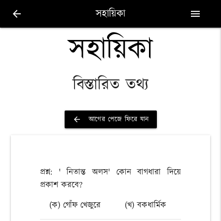
সহায়িকা
arrow_back
menu
সহায়িকা
বিস্তারিত তথ্য
আগের পেজে ফিরে যান
arrow_back
প্রশ্ন: ' নিতান্ত অলস' কোন বাগধারা দিয়ে
প্রকাশ করবে?
(ক) গোঁফ খেজুরে
(খ) বকধার্মিক