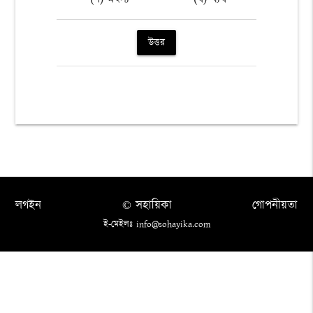
উত্তর
লগইন
© সহায়িকা
গোপনীয়তা
ই-মেইলঃ info@sohayika.com