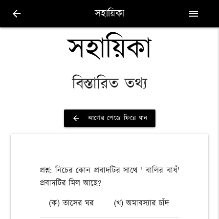
সহায়িকা
arrow_back
menu
সহায়িকা
বিস্তারিত তথ্য
আগের পেজে ফিরে যান
arrow_back
প্রশ্ন: নিচের কোন প্রবাদটির সাথে ' বালির বাধঁ'
প্রবাদটির মিল আছে?
(ক) তাসের ঘর
(খ) অমাবস্যার চাঁদ