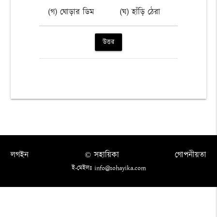
(গ) ঘোড়ার ডিম
(ঘ) হাঁড়ি ঠেরা
উত্তর
লগইন
© সহায়িকা
গোপনীয়তা
ই-মেইলঃ info@sohayika.com