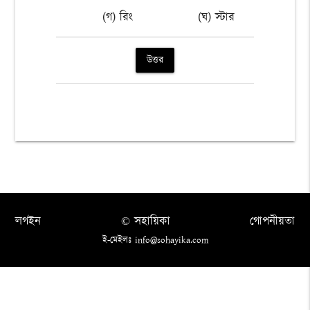
(গ) রিং
(ঘ) স্টার
উত্তর
লগইন
© সহায়িকা
গোপনীয়তা
ই-মেইলঃ info@sohayika.com