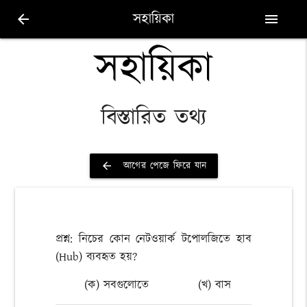
সহায়িকা
arrow_back
menu
সহায়িকা
বিস্তারিত তথ্য
আগের পেজে ফিরে যান
arrow_back
প্রশ্ন: নিচের কোন নেটওয়ার্ক টপোলজিতে হাব
(Hub) ব্যবহৃত হয়?
(ক) সবগুলোতে
(খ) বাস