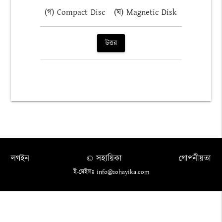
(গ) Compact Disc
(ঘ) Magnetic Disk
উত্তর
লগইন
© সহায়িকা
গোপনীয়তা
ই-মেইলঃ info@sohayika.com