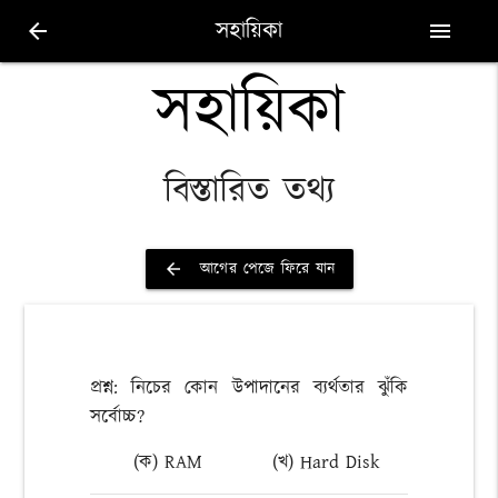
সহায়িকা
arrow_back
menu
সহায়িকা
বিস্তারিত তথ্য
আগের পেজে ফিরে যান
arrow_back
প্রশ্ন: নিচের কোন উপাদানের ব্যর্থতার ঝুঁকি
সর্বোচ্চ?
(ক) RAM
(খ) Hard Disk