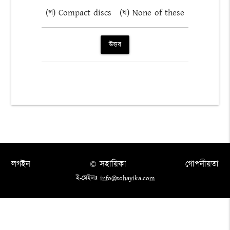
(গ) Compact discs
(ঘ) None of these
উত্তর
লগইন
© সহায়িকা
গোপনীয়তা
ই-মেইলঃ info@sohayika.com