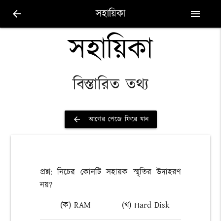
সহায়িকা
arrow_back
menu
সহায়িকা
বিস্তারিত তথ্য
আগের পেজে ফিরে যান
arrow_back
প্রশ্ন: নিচের কোনটি সহায়ক স্মৃতির উদাহরণ
নয়?
(ক) RAM
(খ) Hard Disk