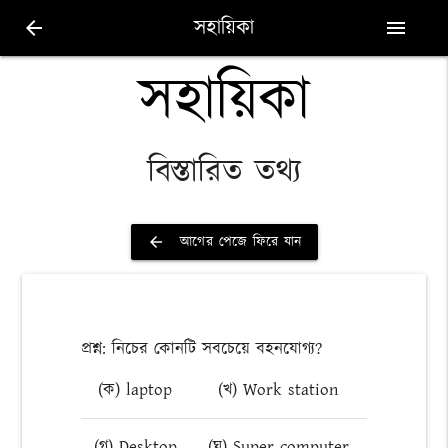
সহায়িকা
arrow_back
menu
সহায়িকা
বিস্তারিত তথ্য
আগের পেজে ফিরে যান
arrow_back
প্রশ্ন: নিচের কোনটি সবচেয়ে বহনযোগ্য?
(ক) laptop
(খ) Work station
(গ) Desktop
(ঘ) Super computer