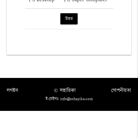
উত্তর
লগইন
© সহায়িকা
গোপনীয়তা
ই-মেইলঃ info@sohayika.com