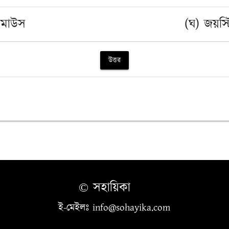
 মাউস
(ঘ) জয়স্
উত্তর
© সহায়িকা
ই-মেইলঃ info@sohayika.com