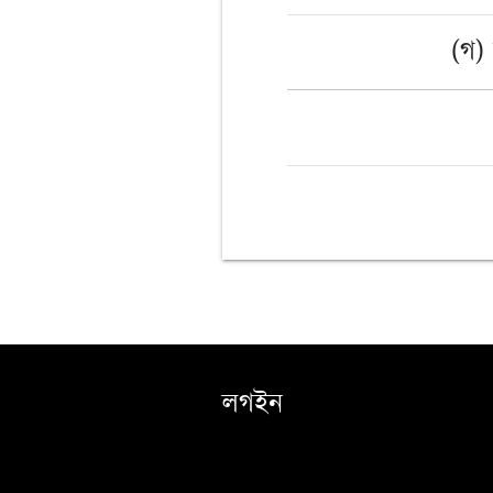
(গ)
লগইন