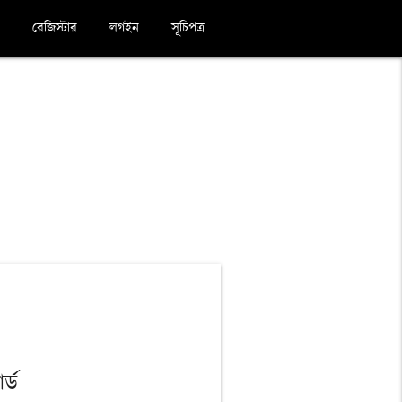
রেজিস্টার
লগইন
সূচিপত্র
র্ড