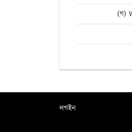
(গ) 
লগইন