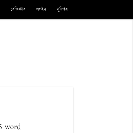
রেজিস্টার
লগইন
সূচিপত্র
S word