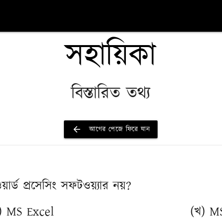
সহায়িকা
বিস্তারিত তথ্য
arrow_back
আগের পেজে ফিরে যান
ওয়ার্ড প্রসেসিং সফটওয়্যার নয়?
) MS Excel
(খ) M