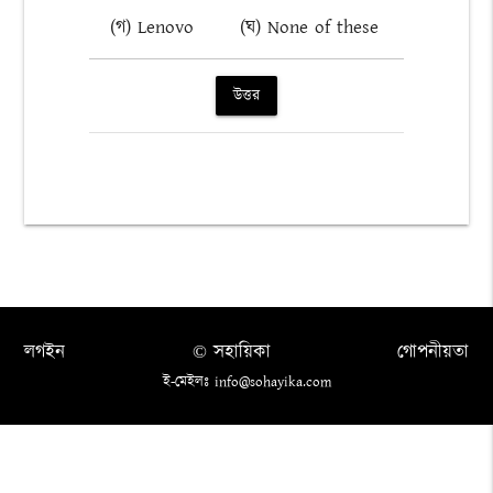
(গ) Lenovo
(ঘ) None of these
উত্তর
লগইন
© সহায়িকা
গোপনীয়তা
ই-মেইলঃ info@sohayika.com