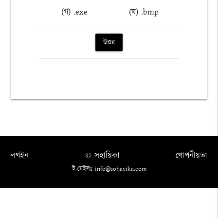
(গ) .exe
(ঘ) .bmp
উত্তর
লগইন
© সহায়িকা
গোপনীয়তা
ই-মেইলঃ info@sohayika.com