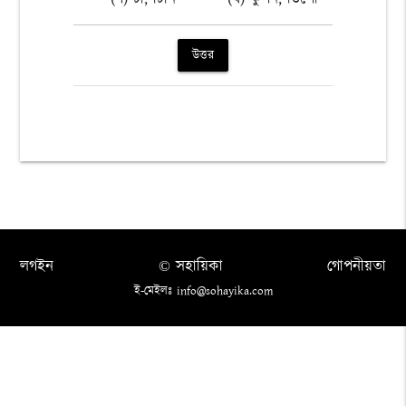
উত্তর
লগইন
© সহায়িকা
গোপনীয়তা
ই-মেইলঃ info@sohayika.com