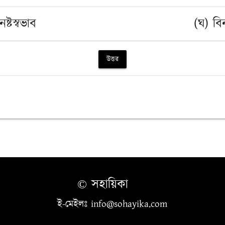
ষ্টস্বভাব
(ঘ) বিন
উত্তর
© সহায়িকা
ই-মেইলঃ info@sohayika.com