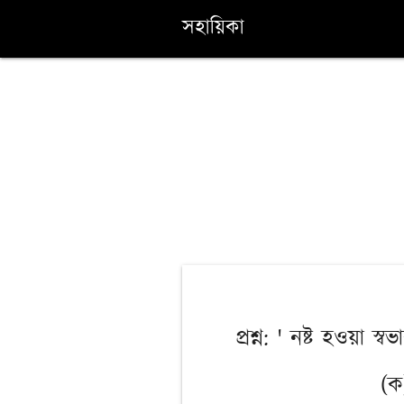
সহায়িকা
প্রশ্ন: ' নষ্ট হওয়া 
(ক