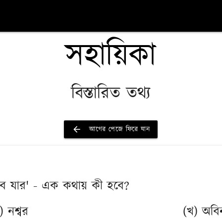
সহায়িকা
বিস্তারিত তথ্য
arrow_back
আগের পেজে ফিরে যান
স্বভাব যার' - এক কথায় কী হবে?
) নশ্বর
(খ) অবিন