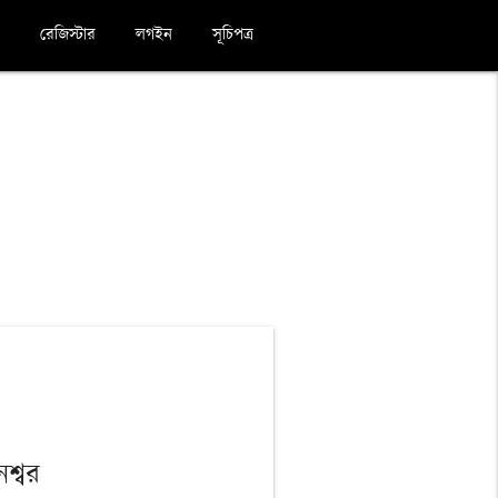
রেজিস্টার
লগইন
সূচিপত্র
শ্বর