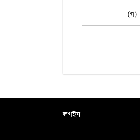
(গ) ন
লগইন