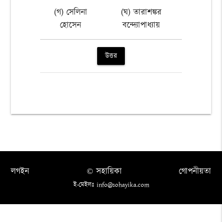
(গ) সেলিনা
(ঘ) তারাশঙ্কর
হোসেন
বন্দ্যোপাধ্যায়
উত্তর
লগইন
© সহায়িকা
গোপনীয়তা
ই-মেইলঃ info@sohayika.com