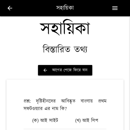
সহায়িকা
arrow_back
menu
সহায়িকা
বিস্তারিত তথ্য
আগের পেজে ফিরে যান
arrow_back
প্রশ্ন: দৃষ্টিহীনদের আবিষ্কৃত বাংলায় প্রথম
সফটওয়্যার এর নাম কি?
(ক) আই সাইট
(খ) আই লিপ