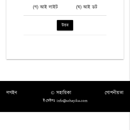
(গ) আই লাইট
(ঘ) আই ডট
উত্তর
লগইন
© সহায়িকা
গোপনীয়তা
ই-মেইলঃ info@sohayika.com