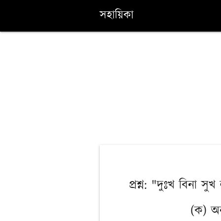
সহায়িকা
প্রশ্ন: "দুঃখ বিনা 
(ক) অন