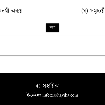
ন্বয়ী অব্যয়
(ঘ) সমুচ্চয়
উত্তর
© সহায়িকা
ই-মেইলঃ info@sohayika.com