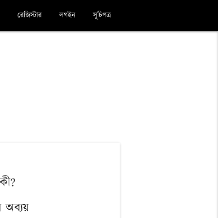
রেজিস্টার
লগইন
সূচিপত্র
 কী?
 অব্যয়