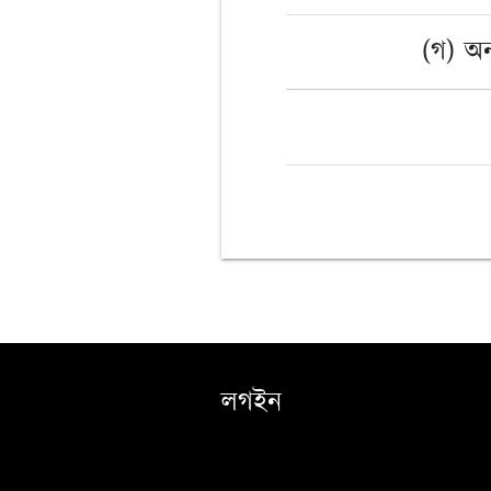
(গ) অন
লগইন