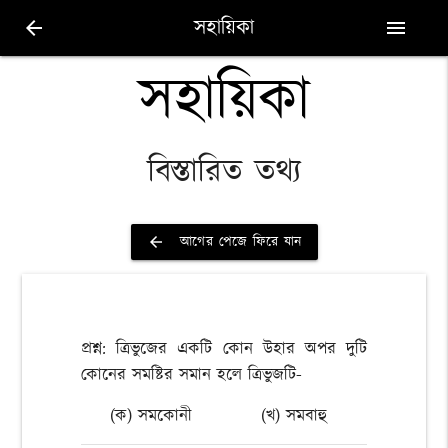
সহায়িকা
arrow_back
menu
সহায়িকা
বিস্তারিত তথ্য
আগের পেজে ফিরে যান
arrow_back
প্রশ্ন: ত্রিভুজের একটি কোন উহার অপর দুটি
কোনের সমষ্টির সমান হলে ত্রিভুজটি-
(ক) সমকোনী
(খ) সমবাহু