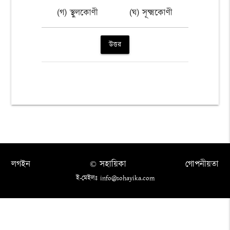
(গ) স্থুলকোণী
(ঘ) সূক্ষ্মকোণী
উত্তর
লগইন
© সহায়িকা
গোপনীয়তা
ই-মেইলঃ info@sohayika.com