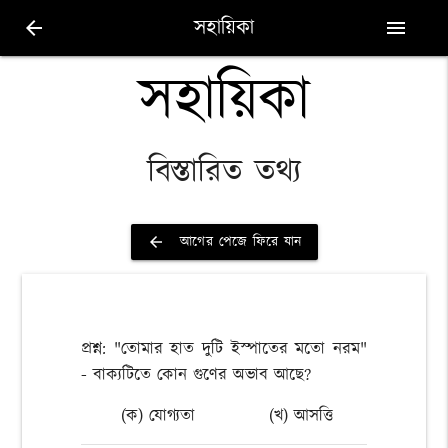
সহায়িকা
arrow_back
menu
সহায়িকা
বিস্তারিত তথ্য
আগের পেজে ফিরে যান
arrow_back
প্রশ্ন: "তোমার হাত দুটি ইস্পাতের মতো নরম"
- বাক্যটিতে কোন গুণের অভাব আছে?
(ক) যোগ্যতা
(খ) আসত্তি