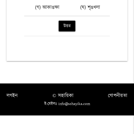
(গ) আকাঙক্ষা
(ঘ) শৃঙখলা
উত্তর
লগইন
© সহায়িকা
গোপনীয়তা
ই-মেইলঃ info@sohayika.com