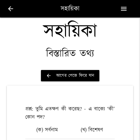
সহায়িকা
arrow_back
menu
সহায়িকা
বিস্তারিত তথ্য
আগের পেজে ফিরে যান
arrow_back
প্রশ্ন: তুমি এতক্ষণ কী করেছ? - এ বাক্যে ‘কী’
কোন পদ?
(ক) সর্বনাম
(খ) বিশেষণ