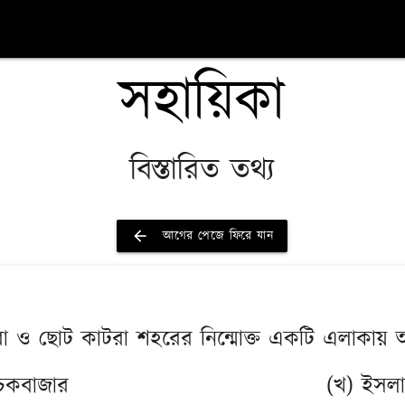
সহায়িকা
বিস্তারিত তথ্য
arrow_back
আগের পেজে ফিরে যান
াটরা ও ছোট কাটরা শহরের নিন্মোক্ত একটি এলাকায় অ
চকবাজার
(খ) ইসলা