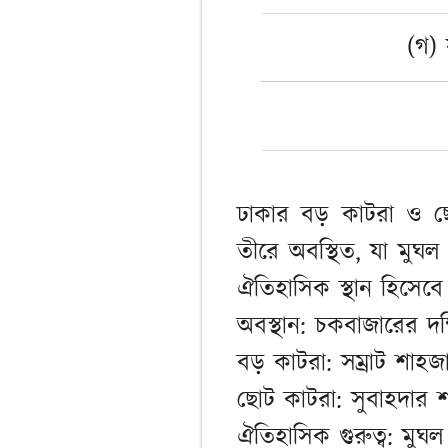
(গ)
ঢাকার বড় কাটরা ও ছো
তীরে অবস্থিত, যা মুঘ
ঐতিহাসিক স্থান হিসেব
অবস্থান: চকবাজারের দক্
বড় কাটরা: সম্রাট শাহজা
ছোট কাটরা: সুবাহদার শায
ঐতিহাসিক গুরুত্ব: মুঘল