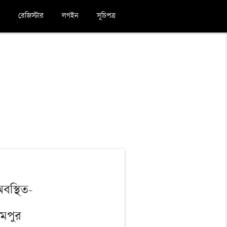
রেজিস্টার
লগইন
সূচিপত্র
বস্থিত-
মপুর