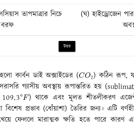
সেলসিয়াস তাপমাত্রার নিচে
(ঘ) হাইড্রোজেন পা
বরফ
অবস্
উত্তর
C
O
2
হলো কার্বন ডাই অক্সাইডের (
) কঠিন রূপ, 
সরি গ্যাসীয় অবস্থায় রূপান্তরিত হয় (sublimati
109.3
∘
F
) থাকে এবং মূলত শীতলীকরণ এজেন্ট
 বিশেষ প্রভাব (ধোঁয়াশা) তৈরির জন্য। এটি বর্ণহী
া খেয়ে ফেললে মারাত্মক ক্ষতি হতে পারে কারণ 