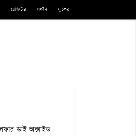
রেজিস্টার
লগইন
সূচিপত্র
ালফার ডাই-অক্সাইড