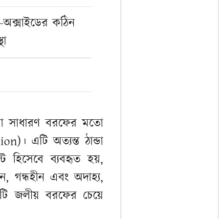
র-অক্সাইডের কঠিন
থা
যা সাধারণ বরফের মতো
on)। এটি অত্যন্ত ঠান্ডা
 হিসেবে ব্যবহৃত হয়,
ন, গন্ধহীন এবং অদাহ্য,
এটি জলীয় বরফের চেয়ে