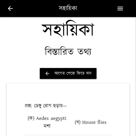
সহায়িকা
arrow_back
menu
সহায়িকা
বিস্তারিত তথ্য
আগের পেজে ফিরে যান
arrow_back
প্রশ্ন: ডেঙ্গু রোগ ছড়ায়—
(ক) Aedes aegypti
(খ) House flies
মশা