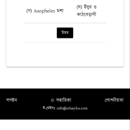
(ঘ) ইঁদুর ও
(গ) Anopheles মশা
কাঠবেড়ালী
উত্তর
লগইন
© সহায়িকা
গোপনীয়তা
ই-মেইলঃ info@sohayika.com