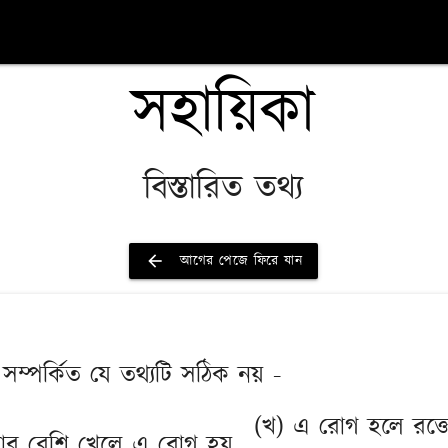
সহায়িকা
বিস্তারিত তথ্য
arrow_back
আগের পেজে ফিরে যান
গ সম্পর্কিত যে তথ্যটি সঠিক নয় -
(খ) এ রোগ হলে রক্তে
বার বেশি খেলে এ রোগ হয়