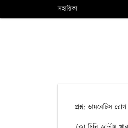
সহায়িকা
প্রশ্ন: ডায়বেটিস রো
(ক) চিনি জাতীয় খা