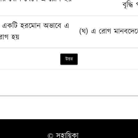
বৃদ্ধি
ক একটি হরমোন অভাবে এ
(ঘ) এ রোগ মানবদেহে
রোগ হয়
উত্তর
© সহায়িকা