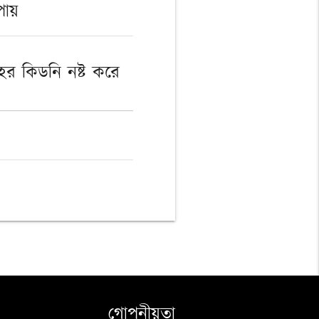
 পায়
র কিডনি নষ্ট করে
গোপনীয়তা