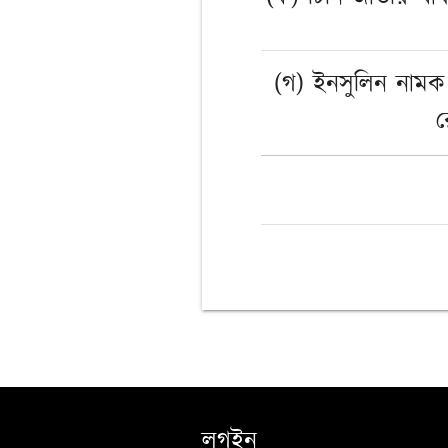
(গ) ইনসুলিন নাম
লগইন