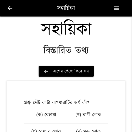
সহায়িকা
arrow_back
menu
সহায়িকা
বিস্তারিত তথ্য
আগের পেজে ফিরে যান
arrow_back
প্রশ্ন: ঠোঁট কাটা বাগধারাটির অর্থ কী?
(ক) বেহায়া
(খ) রাগী লোক
(গ) বেয়াড়া লোক
(ঘ) মন্দ লোক