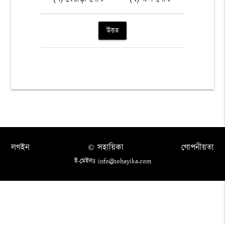
উত্তর
লগইন
© সহায়িকা
গোপনীয়তা
ই-মেইলঃ info@sohayika.com