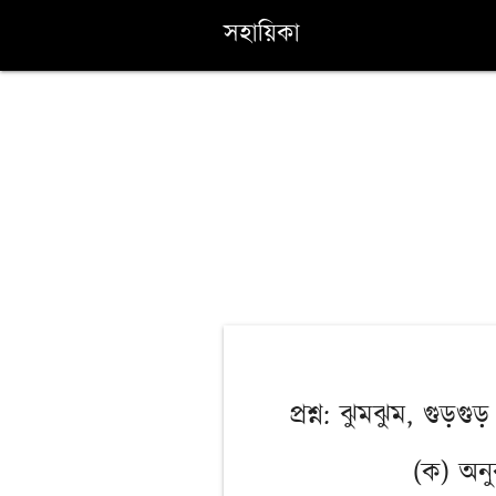
সহায়িকা
প্রশ্ন: ঝুমঝুম, গুড়গ
(ক) অন