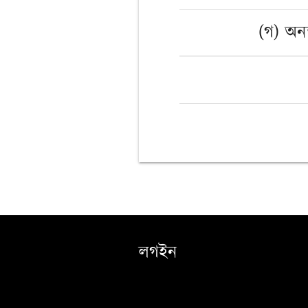
(গ) অনন
লগইন