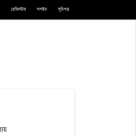
রেজিস্টার
লগইন
সূচিপত্র
্যয়