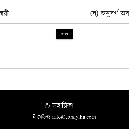
্বয়ী
(ঘ) অনুসর্গ অব
উত্তর
© সহায়িকা
ই-মেইলঃ info@sohayika.com