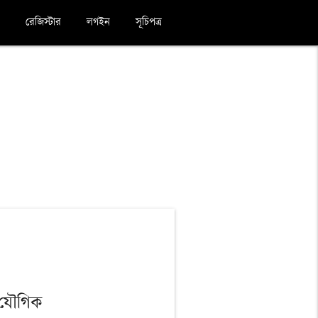
রেজিস্টার
লগইন
সূচিপত্র
 যৌগিক