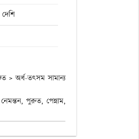
 দেশি
িত > অর্ধ-তৎসম সামান্য
নেমন্তন, পুরুত, পেন্নাম,