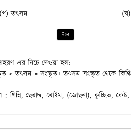
(গ) তৎসম
(ঘ)
উত্তর
দাহরণ এর নিচে দেওয়া হল:
ৃত > তৎসম = সংস্কৃত। তৎসম সংস্কৃত থেকে কিঞ্চ
িন্নি, ছেরাদ্দ, বোষ্টম, (জোছনা), কুচ্ছিত, কেষ্ট, 