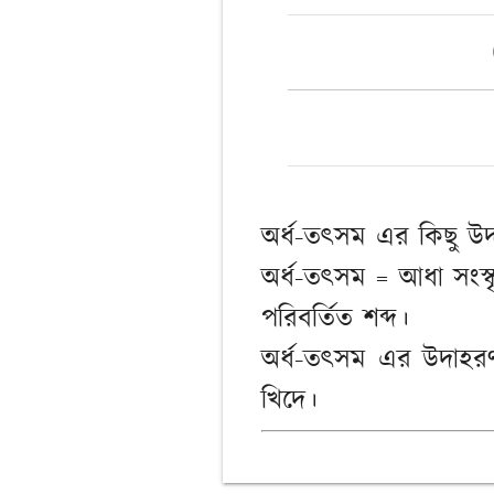
অর্ধ-তৎসম এর কিছু উ
অর্ধ-তৎসম = আধা সংস্ক
পরিবর্তিত শব্দ।
অর্ধ-তৎসম এর উদাহরণ : গ
খিদে।