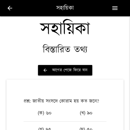
সহায়িকা
arrow_back
menu
সহায়িকা
বিস্তারিত তথ্য
আগের পেজে ফিরে যান
arrow_back
প্রশ্ন: জাতীয় সংসদে কোরাম হয় কত জনে?
(ক) ৬০
(খ) ৯০
(গ) ৭৫
(ঘ) ৫০