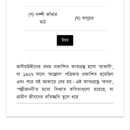
(গ) নক্শী কাঁথার
(ঘ) বালুচর
মাঠ
উত্তর
জসীমউদ্দীনের প্রথম প্রকাশিত কাব্যগ্রন্থ হলো 'রাখালী',
যা ১৯২৭ সালে 'কল্লোল' পত্রিকায় প্রকাশিত হয়েছিল
এবং পরে বই আকারে বের হয়। এই কাব্যগ্রন্থে 'কবর',
'পল্লীজননী'র মতো বিখ্যাত কবিতাগুলো রয়েছে, যা
গ্রামীণ জীবনের প্রতিচ্ছবি তুলে ধরে