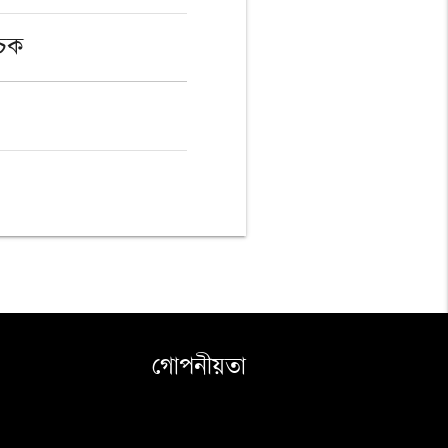
ূচক
গোপনীয়তা