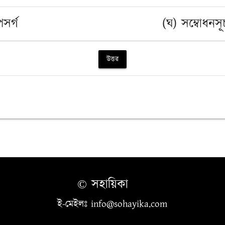
সর্গ
(ঘ) সম্বোধনস
উত্তর
© সহায়িকা
ই-মেইলঃ info@sohayika.com