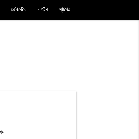
রেজিস্টার
লগইন
সূচিপত্র
ধক