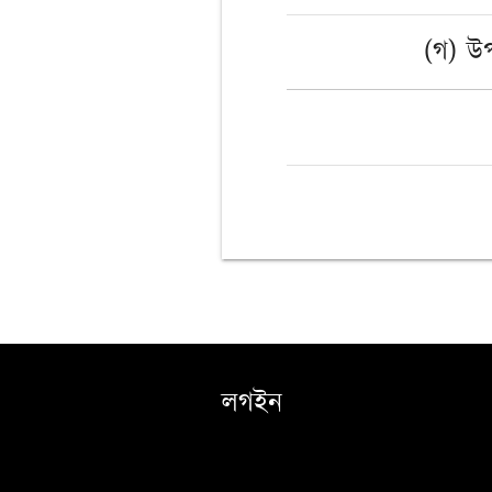
(গ) উপ
লগইন