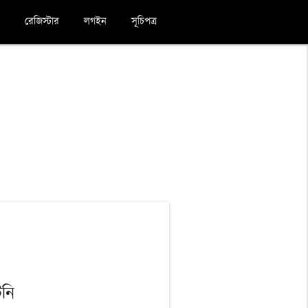
রেজিস্টার
লগইন
সূচিপত্র
টনি