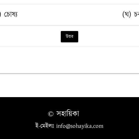
) চোষ্য
(ঘ) চর
উত্তর
© সহায়িকা
ই-মেইলঃ info@sohayika.com