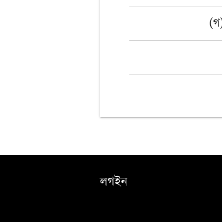
(গ
লগইন