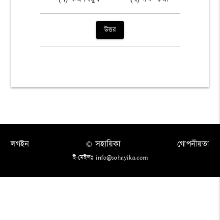
উত্তর
লগইন
© সহায়িকা
গোপনীয়তা
ই-মেইলঃ info@sohayika.com