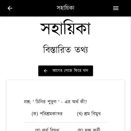
সহায়িকা
arrow_back
menu
সহায়িকা
বিস্তারিত তথ্য
আগের পেজে ফিরে যান
arrow_back
প্রশ্ন: ' চিনির পুতুল ' - এর অর্থ কী?
(ক) পরিশ্রমকাতর
(খ) শ্রম বিমুখ
(গ) কর্ম বিমুখ
(ঘ) দক্ষ কর্মী