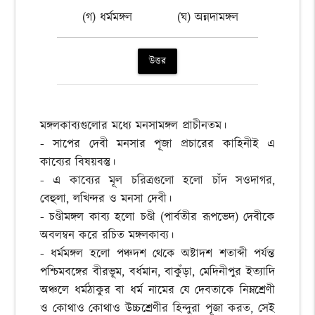
(গ) ধর্মমঙ্গল
(ঘ) অন্নদামঙ্গল
উত্তর
মঙ্গলকাব্যগুলোর মধ্যে মনসামঙ্গল প্রাচীনতম।
- সাপের দেবী মনসার পূজা প্রচারের কাহিনীই এ
কাব্যের বিষয়বস্তু।
- এ কাব্যের মূল চরিত্রগুলো হলো চাঁদ সওদাগর,
বেহুলা, লখিন্দর ও মনসা দেবী।
- চণ্ডীমঙ্গল কাব্য হলো চণ্ডী (পার্বতীর রূপভেদ) দেবীকে
অবলম্বন করে রচিত মঙ্গলকাব্য।
- ধর্মমঙ্গল হলো পঞ্চদশ থেকে অষ্টাদশ শতাব্দী পর্যন্ত
পশ্চিমবঙ্গের বীরভূম, বর্ধমান, বাকুঁড়া, মেদিনীপুর ইত্যাদি
অঞ্চলে ধর্মঠাকুর বা ধর্ম নামের যে দেবতাকে নিম্নশ্রেণী
ও কোথাও কোথাও উচ্চশ্রেণীর হিন্দুরা পূজা করত, সেই