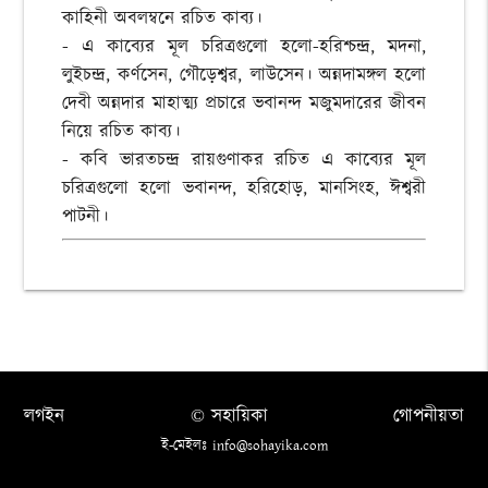
কাহিনী অবলম্বনে রচিত কাব্য।
- এ কাব্যের মূল চরিত্রগুলো হলো-হরিশ্চন্দ্র, মদনা,
লুইচন্দ্র, কর্ণসেন, গৌড়েশ্বর, লাউসেন। অন্নদামঙ্গল হলো
দেবী অন্নদার মাহাত্ম্য প্রচারে ভবানন্দ মজুমদারের জীবন
নিয়ে রচিত কাব্য।
- কবি ভারতচন্দ্র রায়গুণাকর রচিত এ কাব্যের মূল
চরিত্রগুলো হলো ভবানন্দ, হরিহোড়, মানসিংহ, ঈশ্বরী
পাটনী।
লগইন
© সহায়িকা
গোপনীয়তা
ই-মেইলঃ info@sohayika.com