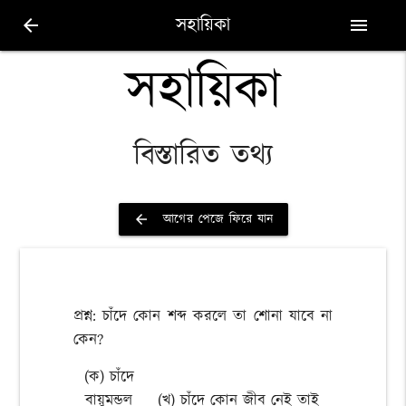
সহায়িকা
arrow_back
menu
সহায়িকা
বিস্তারিত তথ্য
আগের পেজে ফিরে যান
arrow_back
প্রশ্ন: চাঁদে কোন শব্দ করলে তা শোনা যাবে না
কেন?
(ক) চাঁদে
বায়ুমন্ডল
(খ) চাঁদে কোন জীব নেই তাই