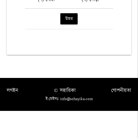
উত্তর
লগইন
© সহায়িকা
গোপনীয়তা
ই-মেইলঃ info@sohayika.com