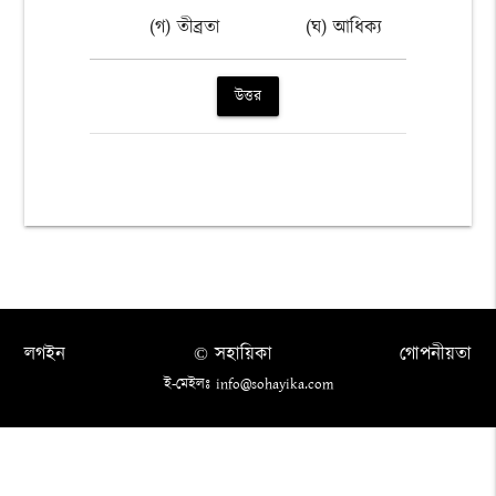
(গ) তীব্রতা
(ঘ) আধিক্য
উত্তর
লগইন
© সহায়িকা
গোপনীয়তা
ই-মেইলঃ info@sohayika.com