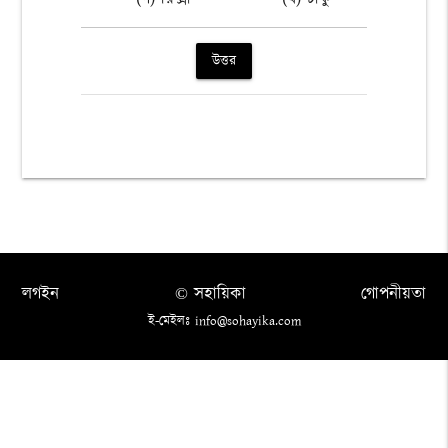
উত্তর
লগইন
© সহায়িকা
গোপনীয়তা
ই-মেইলঃ info@sohayika.com