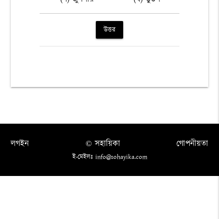
উত্তর
লগইন
© সহায়িকা
গোপনীয়তা
ই-মেইলঃ info@sohayika.com