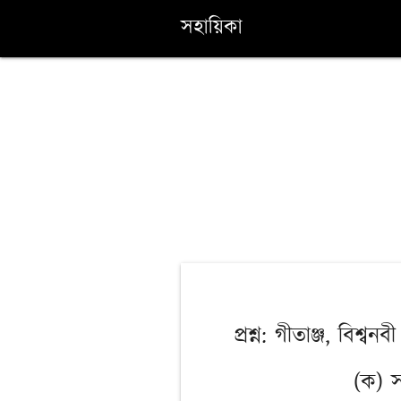
সহায়িকা
প্রশ্ন: গীতাঞ্জ, বিশ্
(ক) স