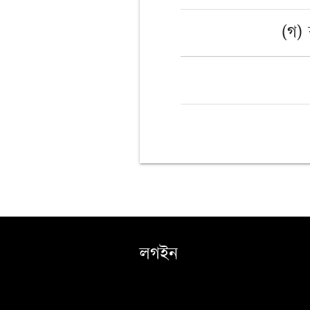
(গ) 
লগইন