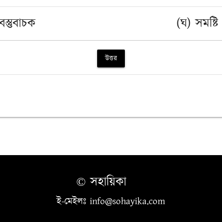
বস্তুবাচক
(ঘ) সমষ্ট
উত্তর
© সহায়িকা
ই-মেইলঃ info@sohayika.com