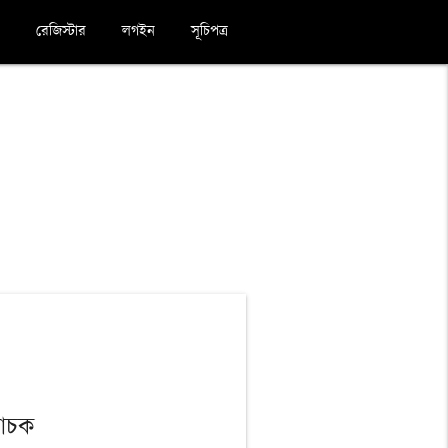
রেজিস্টার
লগইন
সূচিপত্র
বাচক