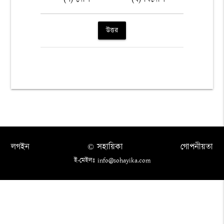
উত্তর
লগইন
© সহায়িকা
গোপনীয়তা
ই-মেইলঃ info@sohayika.com