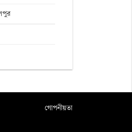
লপুর
গোপনীয়তা