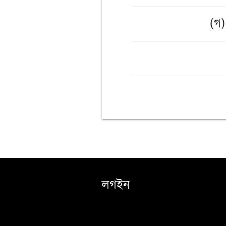
(গ)
লগইন