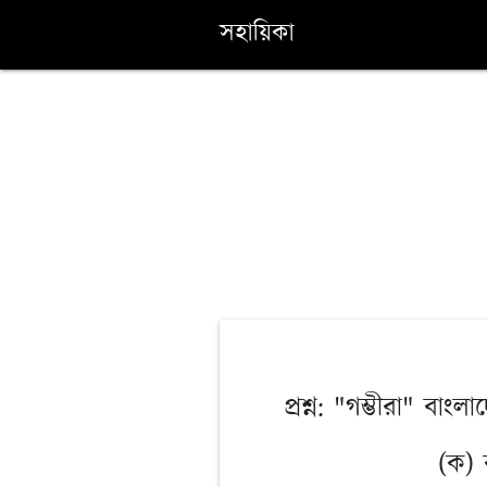
সহায়িকা
প্রশ্ন: "গম্ভীরা" ব
(ক) 