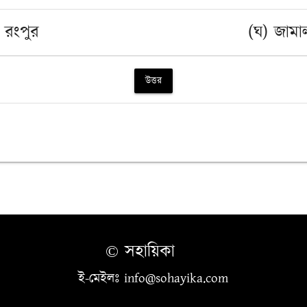
 রংপুর
(ঘ) জামা
উত্তর
© সহায়িকা
ই-মেইলঃ info@sohayika.com