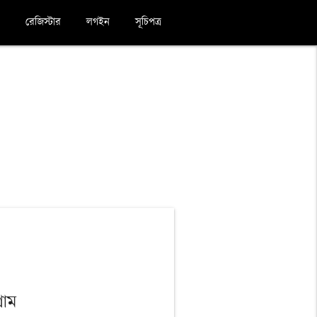
রেজিস্টার
লগইন
সূচিপত্র
্রাম