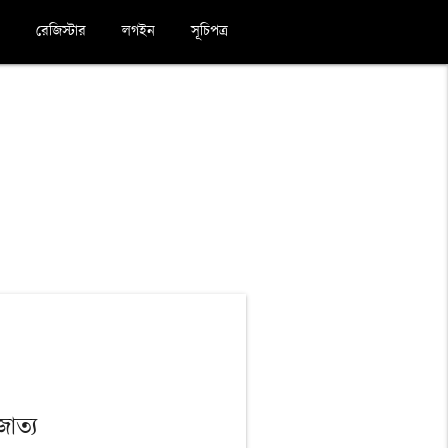
রেজিস্টার
লগইন
সূচিপত্র
াত্য