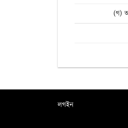
(গ) 
লগইন