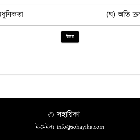
অধুনিকতা
(ঘ) অতি দ্র
উত্তর
© সহায়িকা
ই-মেইলঃ info@sohayika.com