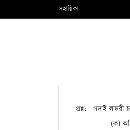
সহায়িকা
প্রশ্ন: ' গদাই লস্করী
(ক) অ